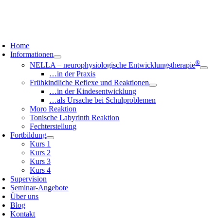
Zum
Inhalt
springen
oggle
avigation
Home
Informationen
®
NELLA – neurophysiologische Entwicklungstherapie
…in der Praxis
Frühkindliche Reflexe und Reaktionen
…in der Kindesentwicklung
…als Ursache bei Schulproblemen
Moro Reaktion
Tonische Labyrinth Reaktion
Fechterstellung
Fortbildung
Kurs 1
Kurs 2
Kurs 3
Kurs 4
Supervision
Seminar-Angebote
Über uns
Blog
Kontakt